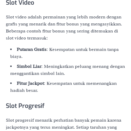
Slot Video
Slot video adalah permainan yang lebih modern dengan
grafis yang menarik dan fitur bonus yang mengasyikkan.
Beberapa contoh fitur bonus yang sering ditemukan di
slot video termasuk:
Putaran Gratis
: Kesempatan untuk bermain tanpa
biaya.
Simbol Liar
: Meningkatkan peluang menang dengan
menggantikan simbol lain.
Fitur Jackpot
: Kesempatan untuk memenangkan
hadiah besar.
Slot Progresif
Slot progresif menarik perhatian banyak pemain karena
jackpotnya yang terus meningkat. Setiap taruhan yang