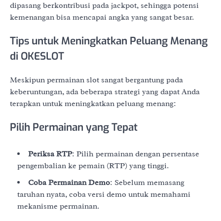
dipasang berkontribusi pada jackpot, sehingga potensi
kemenangan bisa mencapai angka yang sangat besar.
Tips untuk Meningkatkan Peluang Menang
di OKESLOT
Meskipun permainan slot sangat bergantung pada
keberuntungan, ada beberapa strategi yang dapat Anda
terapkan untuk meningkatkan peluang menang:
Pilih Permainan yang Tepat
Periksa RTP
: Pilih permainan dengan persentase
pengembalian ke pemain (RTP) yang tinggi.
Coba Permainan Demo
: Sebelum memasang
taruhan nyata, coba versi demo untuk memahami
mekanisme permainan.