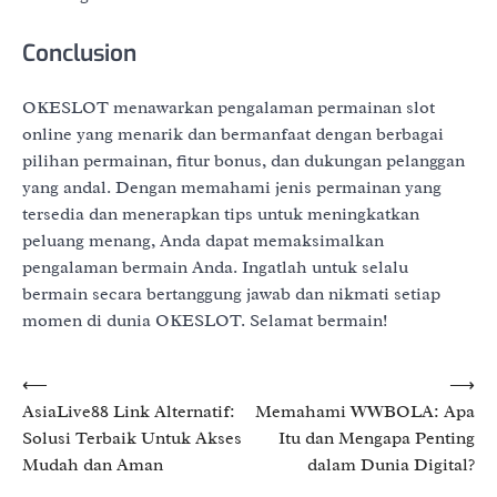
Conclusion
OKESLOT menawarkan pengalaman permainan slot
online yang menarik dan bermanfaat dengan berbagai
pilihan permainan, fitur bonus, dan dukungan pelanggan
yang andal. Dengan memahami jenis permainan yang
tersedia dan menerapkan tips untuk meningkatkan
peluang menang, Anda dapat memaksimalkan
pengalaman bermain Anda. Ingatlah untuk selalu
bermain secara bertanggung jawab dan nikmati setiap
momen di dunia OKESLOT. Selamat bermain!
Post
⟵
⟶
AsiaLive88 Link Alternatif:
Memahami WWBOLA: Apa
navigation
Solusi Terbaik Untuk Akses
Itu dan Mengapa Penting
Mudah dan Aman
dalam Dunia Digital?