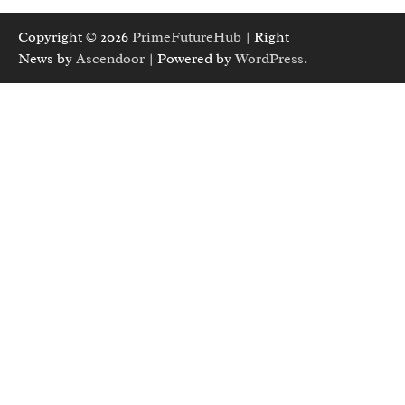
Copyright © 2026
PrimeFutureHub
| Right
News by
Ascendoor
| Powered by
WordPress
.