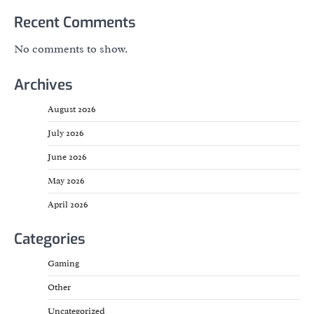
Recent Comments
No comments to show.
Archives
August 2026
July 2026
June 2026
May 2026
April 2026
Categories
Gaming
Other
Uncategorized